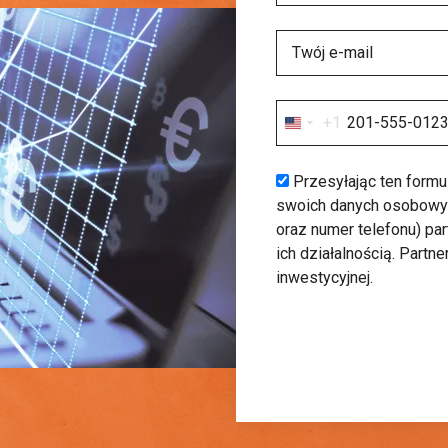
+1
United
States
+1
Przesyłając ten formu
swoich danych osobowych
oraz numer telefonu) pa
ich działalnością. Partne
inwestycyjnej.