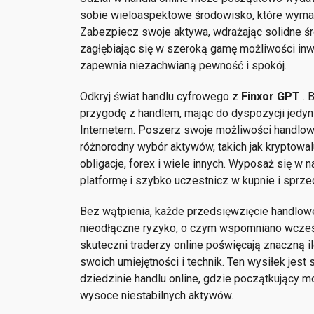
sobie wieloaspektowe środowisko, które wymag
Zabezpiecz swoje aktywa, wdrażając solidne ś
zagłębiając się w szeroką gamę możliwości in
zapewnia niezachwianą pewność i spokój.
Odkryj świat handlu cyfrowego z
Finxor GPT
. 
przygodę z handlem, mając do dyspozycji jedyn
Internetem. Poszerz swoje możliwości handlowe
różnorodny wybór aktywów, takich jak kryptowalu
obligacje, forex i wiele innych. Wyposaż się 
platformę i szybko uczestnicz w kupnie i sprz
Bez wątpienia, każde przedsięwzięcie handlow
nieodłączne ryzyko, o czym wspomniano wcześn
skuteczni traderzy online poświęcają znaczną i
swoich umiejętności i technik. Ten wysiłek jes
dziedzinie handlu online, gdzie początkujący 
wysoce niestabilnych aktywów.