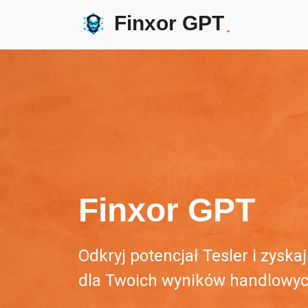
Finxor GPT
.
Finxor GPT
Odkryj potencjał Tesler i zysk
dla Twoich wyników handlowyc