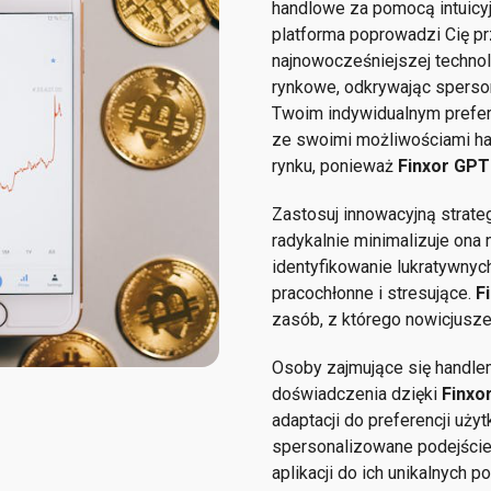
handlowe za pomocą intuicyjn
platforma poprowadzi Cię prz
najnowocześniejszej technol
rynkowe, odkrywając sperso
Twoim indywidualnym prefer
ze swoimi możliwościami ha
rynku, ponieważ
Finxor GP
Zastosuj innowacyjną strat
radykalnie minimalizuje ona
identyfikowanie lukratywny
pracochłonne i stresujące.
F
zasób, z którego nowicjusze
Osoby zajmujące się handl
doświadczenia dzięki
Finxo
adaptacji do preferencji użyt
spersonalizowane podejście
aplikacji do ich unikalnych