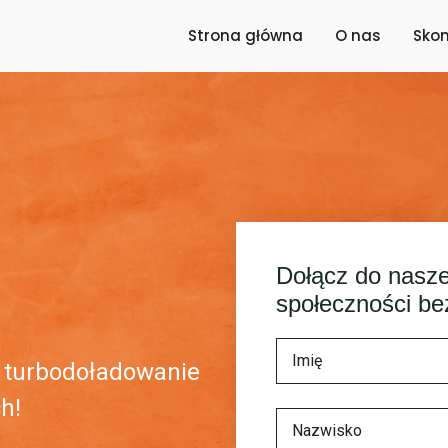
Strona główna
O nas
Skon
Dołącz do naszej
społeczności be
aj turbodoładowanie
h!