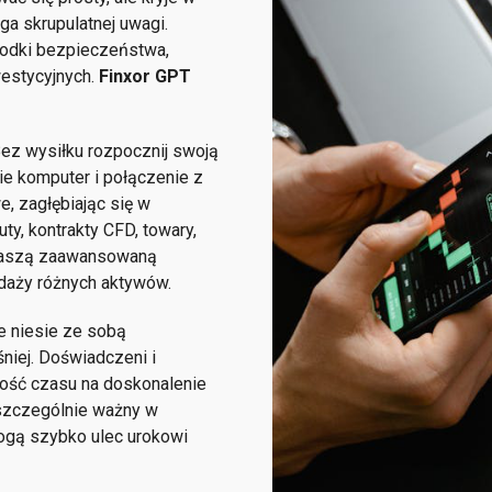
a skrupulatnej uwagi.
rodki bezpieczeństwa,
westycyjnych.
Finxor GPT
Bez wysiłku rozpocznij swoją
ie komputer i połączenie z
, zagłębiając się w
ty, kontrakty CFD, towary,
w naszą zaawansowaną
edaży różnych aktywów.
e niesie ze sobą
iej. Doświadczeni i
lość czasu na doskonalenie
t szczególnie ważny w
mogą szybko ulec urokowi