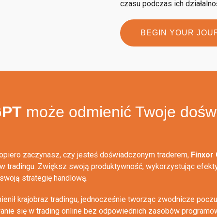
czasu podczas ich działalno
BEGIN YOUR JOU
GPT
może odmienić Twoje dośw
dopiero zaczynasz, czy jesteś doświadczonym traderem,
Finxor
w tradingu. Zwiększ swoją produktywność, wykorzystując efek
swoją strategię handlową.
mienił krajobraz tradingu, jednocześnie tworząc zwodnicze poc
wanie się w trading online bez odpowiednich zasobów program