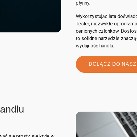
płynny.
Wykorzystując lata doświadc
Tesler, niezwykłe oprogram
cenionych członków. Dostos
to solidne narzędzie znaczą
wydajność handlu.
DOŁĄCZ DO NASZ
andlu
ć się prosty, ale kryje w