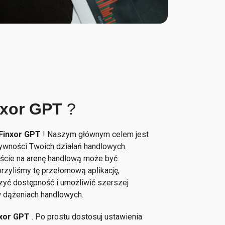
nxor GPT
?
Finxor GPT
! Naszym głównym celem jest
tywności Twoich działań handlowych.
jście na arenę handlową może być
orzyliśmy tę przełomową aplikację,
zyć dostępność i umożliwić szerszej
w dążeniach handlowych.
nxor GPT
. Po prostu dostosuj ustawienia