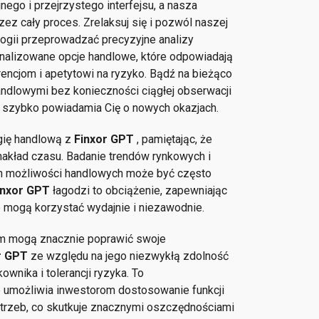
ego i przejrzystego interfejsu, a nasza
ez cały proces. Zrelaksuj się i pozwól naszej
ogii przeprowadzać precyzyjne analizy
nalizowane opcje handlowe, które odpowiadają
encjom i apetytowi na ryzyko. Bądź na bieżąco
ndlowymi bez konieczności ciągłej obserwacji
T
szybko powiadamia Cię o nowych okazjach.
egię handlową z
Finxor GPT
, pamiętając, że
 nakład czasu. Badanie trendów rynkowych i
ch możliwości handlowych może być często
inxor GPT
łagodzi to obciążenie, zapewniając
 mogą korzystać wydajnie i niezawodnie.
em mogą znacznie poprawić swoje
r GPT
ze względu na jego niezwykłą zdolność
kownika i tolerancji ryzyka. To
 umożliwia inwestorom dostosowanie funkcji
 potrzeb, co skutkuje znacznymi oszczędnościami