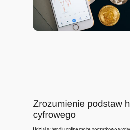
Zrozumienie podstaw h
cyfrowego
Udział w handlu online może początkowo wydawa