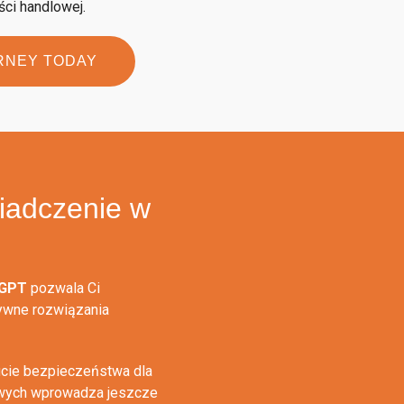
ści handlowej.
RNEY TODAY
iadczenie w
 GPT
pozwala Ci
tywne rozwiązania
zucie bezpieczeństwa dla
owych wprowadza jeszcze