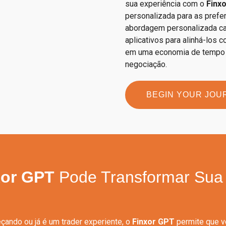
sua experiência com o
Finx
personalizada para as prefer
abordagem personalizada cap
aplicativos para alinhá-los
em uma economia de tempo c
negociação.
BEGIN YOUR JOU
xor GPT
Pode Transformar Sua 
ando ou já é um trader experiente, o
Finxor GPT
permite que v