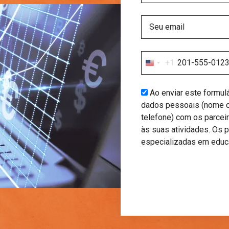
+1
United
States
+1
Ao enviar este formul
dados pessoais (nome c
telefone) com os parceir
às suas atividades. Os 
especializadas em educa