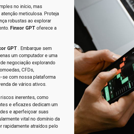
mples no início, mas
atenção meticulosa. Proteja
ça robustas ao explorar
ento.
Finxor GPT
oferece a
xor GPT
. Embarque sem
penas um computador e uma
s de negociação explorando
ptomoedas, CFDs,
pe-se com nossa plataforma
enda de vários ativos.
 riscos inerentes, como
entes e eficazes dedicam um
ades e aperfeiçoar suas
ularmente vital no domínio da
r rapidamente atraídos pelo