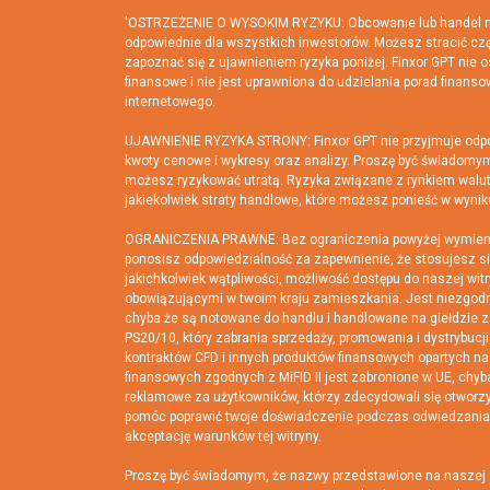
'OSTRZEŻENIE O WYSOKIM RYZYKU: Obcowanie lub handel na 
odpowiednie dla wszystkich inwestorów. Możesz stracić czę
zapoznać się z ujawnieniem ryzyka poniżej. Finxor GPT nie os
finansowe i nie jest uprawniona do udzielania porad finans
internetowego.
UJAWNIENIE RYZYKA STRONY: Finxor GPT nie przyjmuje odpowi
kwoty cenowe i wykresy oraz analizy. Proszę być świadomym 
możesz ryzykować utratą. Ryzyka związane z rynkiem waluto
jakiekolwiek straty handlowe, które możesz ponieść w wyni
OGRANICZENIA PRAWNE: Bez ograniczenia powyżej wymienionyc
ponosisz odpowiedzialność za zapewnienie, że stosujesz si
jakichkolwiek wątpliwości, możliwość dostępu do naszej witr
obowiązującymi w twoim kraju zamieszkania. Jest niezgodn
chyba że są notowane do handlu i handlowane na giełdzie z
PS20/10, który zabrania sprzedaży, promowania i dystrybuc
kontraktów CFD i innych produktów finansowych opartych n
finansowych zgodnych z MiFID II jest zabronione w UE, chy
reklamowe za użytkowników, którzy zdecydowali się otworz
pomóc poprawić twoje doświadczenie podczas odwiedzania t
akceptację warunków tej witryny.
Proszę być świadomym, że nazwy przedstawione na naszej str