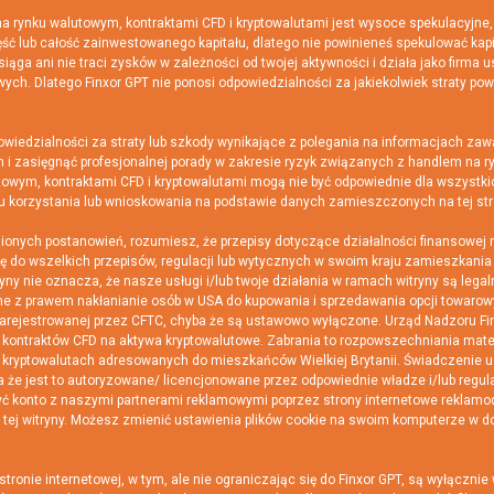
rynku walutowym, kontraktami CFD i kryptowalutami jest wysoce spekulacyjne,
ść lub całość zainwestowanego kapitału, dlatego nie powinieneś spekulować kapi
iąga ani nie traci zysków w zależności od twojej aktywności i działa jako firma 
owych. Dlatego Finxor GPT nie ponosi odpowiedzialności za jakiekolwiek straty p
edzialności za straty lub szkody wynikające z polegania na informacjach zawart
i zasięgnąć profesjonalnej porady w zakresie ryzyk związanych z handlem na ryn
wym, kontraktami CFD i kryptowalutami mogą nie być odpowiednie dla wszystkic
ku korzystania lub wnioskowania na podstawie danych zamieszczonych na tej str
h postanowień, rozumiesz, że przepisy dotyczące działalności finansowej różn
ę do wszelkich przepisów, regulacji lub wytycznych w swoim kraju zamieszkania 
yny nie oznacza, że nasze usługi i/lub twoje działania w ramach witryny są lega
e z prawem nakłanianie osób w USA do kupowania i sprzedawania opcji towarowyc
arejestrowanej przez CFTC, chyba że są ustawowo wyłączone. Urząd Nadzoru Fin
ji kontraktów CFD na aktywa kryptowalutowe. Zabrania to rozpowszechniania ma
a kryptowalutach adresowanych do mieszkańców Wielkiej Brytanii. Świadczenie 
ba że jest to autoryzowane/ licencjonowane przez odpowiednie władze i/lub reg
yć konto z naszymi partnerami reklamowymi poprzez strony internetowe reklamod
ej witryny. Możesz zmienić ustawienia plików cookie na swoim komputerze w d
onie internetowej, w tym, ale nie ograniczając się do Finxor GPT, są wyłącznie 