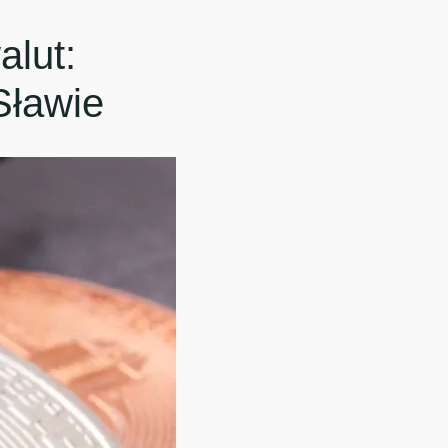
lut:
Sławie