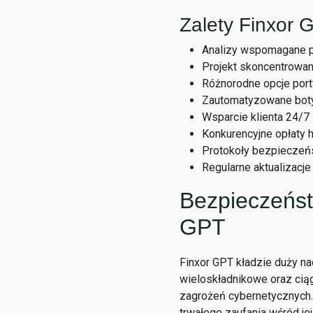
Zalety Finxor 
Analizy wspomagane pr
Projekt skoncentrowan
Różnorodne opcje portf
Zautomatyzowane boty 
Wsparcie klienta 24/
Konkurencyjne opłaty 
Protokoły bezpieczeń
Regularne aktualizacj
Bezpieczeńst
GPT
Finxor GPT kładzie duży na
wieloskładnikowe oraz ciąg
zagrożeń cybernetycznych.
trwałego zaufania wśród je