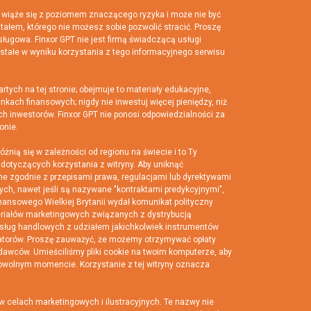
 wiąże się z poziomem znaczącego ryzyka i może nie być
tałem, którego nie możesz sobie pozwolić stracić. Proszę
usługowa. Finxor GPT nie jest firmą świadczącą usługi
owstałe w wyniku korzystania z tego informacyjnego serwisu
ych na tej stronie; obejmuje to materiały edukacyjne,
kach finansowych; nigdy nie inwestuj więcej pieniędzy, niż
h inwestorów. Finxor GPT nie ponosi odpowiedzialności za
onie.
ią się w zależności od regionu na świecie i to Ty
dotyczących korzystania z witryny. Aby uniknąć
lne zgodnie z przepisami prawa, regulacjami lub dyrektywami
h, nawet jeśli są nazywane "kontraktami predykcyjnymi",
ansowego Wielkiej Brytanii wydał komunikat polityczny
teriałów marketingowych związanych z dystrybucją
usług handlowych z udziałem jakichkolwiek instrumentów
ulatorów. Proszę zauważyć, że możemy otrzymywać opłaty
awców. Umieściliśmy pliki cookie na twoim komputerze, aby
owolnym momencie. Korzystanie z tej witryny oznacza
w celach marketingowych i ilustracyjnych. Te nazwy nie