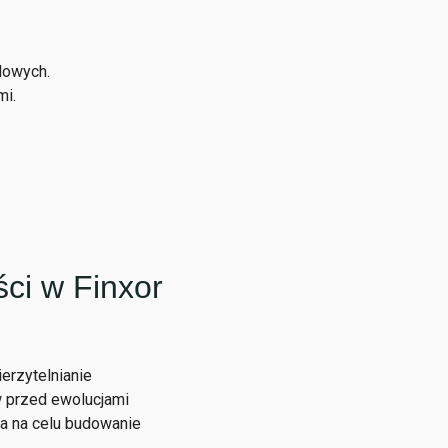
lowych.
mi.
ci w Finxor
erzytelnianie
w przed ewolucjami
a na celu budowanie