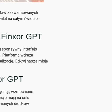
zestaw zaawansowanych
alut na całym świecie.
 Finxor GPT
esponsywny interfejs
. Platforma wdraża
lizację. Odkryj naszą misję
xor GPT
igencji, wzmocnione
acje mają na celu
cnionych środków