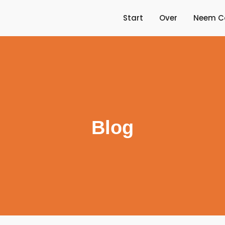
Start
Over
Neem C
Blog