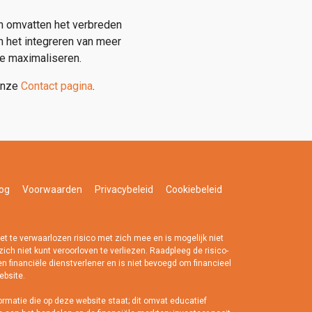
en omvatten het verbreden
n het integreren van meer
e maximaliseren.
 onze
Contact pagina
.
og
Voorwaarden
Privacybeleid
Cookiebeleid
 te verwaarlozen risico met zich mee en is mogelijk niet
ich niet kunt veroorloven te verliezen. Raadpleeg de risico-
een financiële dienstverlener en is niet bevoegd om financieel
ebsite.
rmatie die op deze website staat; dit omvat educatief