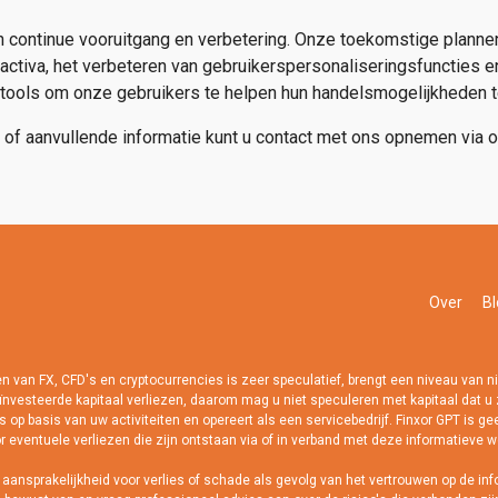
n continue vooruitgang en verbetering. Onze toekomstige plann
activa, het verbeteren van gebruikerspersonaliseringsfuncties e
tools om onze gebruikers te helpen hun handelsmogelijkheden t
 of aanvullende informatie kunt u contact met ons opnemen via
Over
Bl
 FX, CFD's en cryptocurrencies is zeer speculatief, brengt een niveau van niet
eïnvesteerde kapitaal verliezen, daarom mag u niet speculeren met kapitaal dat u z
s op basis van uw activiteiten en opereert als een servicebedrijf. Finxor GPT is g
r eventuele verliezen die zijn ontstaan via of in verband met deze informatieve w
nsprakelijkheid voor verlies of schade als gevolg van het vertrouwen op de info