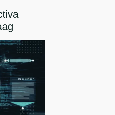
ctiva
aag