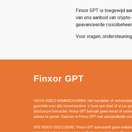
Finxor GPT is toegewijd aa
van ons aanbod van crypto-
geavanceerde risicobeheer
Voor vragen, ondersteuning
Finxor GPT
'HOOG RISICO WAARSCHUWING: Het handelen of verhandelen van
geschikt voor alle investeerders. U kunt een deel of al uw g
disclosure hieronder. Finxor GPT behaalt geen winst of verlie
advies te geven. Daarom is Finxor GPT niet aansprakelijk voo
SITE RISICO DISCLOSURE: Finxor GPT aanvaardt geen enkele aa