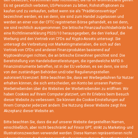
den Gesetzen, Vorschriften oder Richtlinien, die für Ihr Wohnsitzland gelten.
Es ist gesetzlich verboten, US-Personen zu bitten, Rohstoffoptionen zu
kaufen und zu verkaufen, selbst wenn sie als "Prädiktionsverträge"
bezeichnet werden, es sei denn, sie sind zum Handel zugelassen und
werden an einer von der CFTC registrierten Börse gehandelt, es sei denn,
sie sind rechtlich ausgenommen. Die britische Finanzaufsichtsbehörde hat
eine Richtlinienerklärung PS20/10 herausgegeben, die den Verkauf, die
Werbung und den Vertrieb von CFDs auf Krypto-Assets untersagt. Sie
untersagt die Verbreitung von Marketingmaterialien, die sich auf den
Vertrieb von CFDs und anderen Finanzprodukten basierend auf
Kryptowährungen richten, die an britische Einwohner gerichtet sind. Die
Bereitstellung von Handelsdienstleistungen, die irgendwelche MiFID II-
Finanzinstrumente betreffen, ist in der EU verboten, es sei denn, sie sind
von den zuständigen Behörden und/oder Regulierungsstellen
autorisiert/lizenziert. Bitte beachten Sie, dass wir Werbegebühren für Nutzer
erhalten können, die sich entscheiden, ein Konto bei unseren Partner-
Werbetreibenden über die Websites der Werbetreibenden zu eröffnen. Wir
haben Cookies auf Ihrem Computer platziert, um Ihr Erlebnis beim Besuch
dieser Website zu verbessern. Sie können die Cookie-Einstellungen auf
Ihrem Computer jederzeit ändern. Die Nutzung dieser Website zeigt Ihre
Akzeptanz dieser Website an.
Bitte beachten Sie, dass die auf unserer Website dargestellten Namen,
einschließlich, aber nicht beschränkt auf Finxor GPT, strikt zu Marketing- und
Illustrationszwecken verwendet werden. Diese Namen repräsentieren nicht