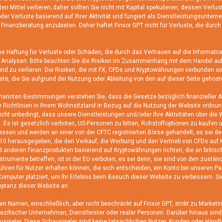
ten Mittel verlieren; daher sollten Sie nicht mit Kapital spekulieren, dessen Verlus
der Verluste basierend auf Ihrer Aktivität und fungiert als Dienstleistungsuntern
 Finanzberatung anzubieten. Daher haftet Finxor GPT nicht für Verluste, die du
 Haftung für Verluste oder Schäden, die durch das Vertrauen auf die Informatio
Analysen. Bitte beachten Sie die Risiken im Zusammenhang mit dem Handel auf
sind zu verlieren. Die Risiken, die mit FX, CFDs und Kryptowährungen verbunden si
te, die Sie aufgrund der Nutzung oder Ableitung von den auf dieser Seite gehost
en Bestimmungen verstehen Sie, dass die Gesetze bezüglich finanzieller Akti
oder Richtlinien in Ihrem Wohnsitzland in Bezug auf die Nutzung der Website ord
nicht unbedingt, dass unsere Dienstleistungen und/oder Ihre Aktivitäten über di
en. Es ist gesetzlich verboten, US-Personen zu bitten, Rohstoffoptionen zu kaufen 
ssen und werden an einer von der CFTC registrierten Börse gehandelt, es sei de
10 herausgegeben, die den Verkauf, die Werbung und den Vertrieb von CFDs auf K
d anderen Finanzprodukten basierend auf Kryptowährungen richten, die an britisch
strumente betreffen, ist in der EU verboten, es sei denn, sie sind von den zust
ebühren für Nutzer erhalten können, die sich entscheiden, ein Konto bei unseren P
omputer platziert, um Ihr Erlebnis beim Besuch dieser Website zu verbessern. S
eptanz dieser Website an.
ten Namen, einschließlich, aber nicht beschränkt auf Finxor GPT, strikt zu Marke
ezifischer Unternehmen, Dienstleister oder realer Personen. Darüber hinaus sind
uspieler. Diese Schauspieler sind keine tatsächlichen Nutzer, Kunden oder Händle