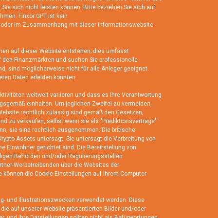
t Sie sich nicht leisten können. Bitte beziehen Sie sich auf
ehmen. Finxor GPT ist kein
rch oder im Zusammenhang mit dieser Informationswebsite
nen auf dieser Website entstehen; dies umfasst
 den Finanzmärkten und suchen Sie professionelle
nd, sind möglicherweise nicht für alle Anleger geeignet.
eten Daten erleiden könnten.
vitäten weltweit variieren und dass es Ihre Verantwortung
nungsgemäß einhalten. Um jeglichen Zweifel zu vermeiden,
e Website rechtlich zulässig sind gemäß den Gesetzen,
und zu verkaufen, selbst wenn sie als "Prädiktionsverträge"
nn, sie sind rechtlich ausgenommen. Die britische
rypto-Assets untersagt. Sie untersagt die Verbreitung von
e Einwohner gerichtet sind. Die Bereitstellung von
ändigen Behörden und/oder Regulierungsstellen
artner-Werbetreibenden über die Websites der
ie können die Cookie-Einstellungen auf Ihrem Computer
ting- und Illustrationszwecken verwendet werden. Diese
 die auf unserer Website präsentierten Bilder und/oder
r, und ihre Darstellungen sollten nicht als Befürwortungen