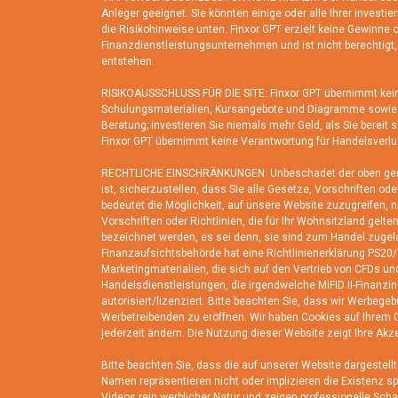
Anleger geeignet. Sie könnten einige oder alle Ihrer investier
die Risikohinweise unten. Finxor GPT erzielt keine Gewinne o
Finanzdienstleistungsunternehmen und ist nicht berechtigt,
entstehen.
RISIKOAUSSCHLUSS FÜR DIE SITE: Finxor GPT übernimmt keine
Schulungsmaterialien, Kursangebote und Diagramme sowie 
Beratung; investieren Sie niemals mehr Geld, als Sie bereit 
Finxor GPT übernimmt keine Verantwortung für Handelsverlus
RECHTLICHE EINSCHRÄNKUNGEN: Unbeschadet der oben genannt
ist, sicherzustellen, dass Sie alle Gesetze, Vorschriften 
bedeutet die Möglichkeit, auf unsere Website zuzugreifen, 
Vorschriften oder Richtlinien, die für Ihr Wohnsitzland gelt
bezeichnet werden, es sei denn, sie sind zum Handel zugela
Finanzaufsichtsbehörde hat eine Richtlinienerklärung PS20/
Marketingmaterialien, die sich auf den Vertrieb von CFDs un
Handelsdienstleistungen, die irgendwelche MiFID II-Finanzin
autorisiert/lizenziert. Bitte beachten Sie, dass wir Werbeg
Werbetreibenden zu eröffnen. Wir haben Cookies auf Ihrem C
jederzeit ändern. Die Nutzung dieser Website zeigt Ihre Akz
Bitte beachten Sie, dass die auf unserer Website dargestell
Namen repräsentieren nicht oder implizieren die Existenz sp
Videos rein werblicher Natur und zeigen professionelle Scha