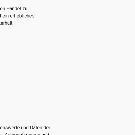
ken Handel zu
t ein erhebliches
erhält.
ögenswerte und Daten der
r-Authentifizierung und