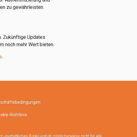
ten zu gewährleisten.
n. Zukünftige Updates
n noch mehr Wert bieten.
e
.
eschäftsbedingungen
okie-Richtlinie
 unerhebliches Risiko und ist möglicherweise nicht für alle