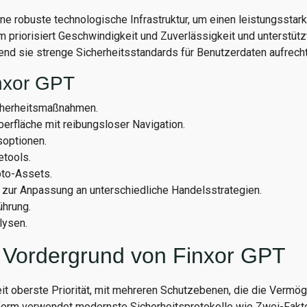
ne robuste technologische Infrastruktur, um einen leistungsstar
m priorisiert Geschwindigkeit und Zuverlässigkeit und unterstütz
nd sie strenge Sicherheitsstandards für Benutzerdaten aufrecht
inxor GPT
cherheitsmaßnahmen.
erfläche mit reibungsloser Navigation.
soptionen.
etools.
to-Assets.
 zur Anpassung an unterschiedliche Handelsstrategien.
ührung.
ysen.
m Vordergrund von Finxor GPT
eit oberste Priorität, mit mehreren Schutzebenen, die die Verm
tform verwendet modernste Sicherheitsprotokolle wie Zwei-Fakto