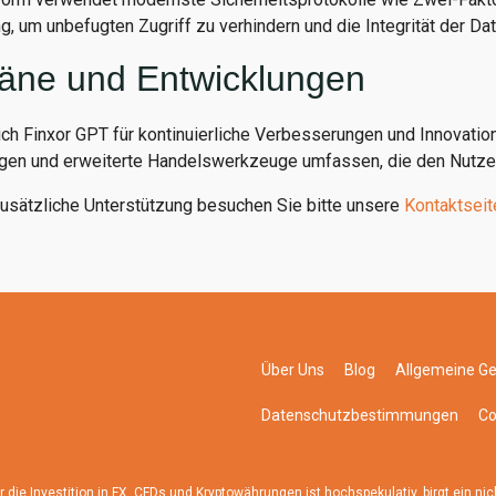
, um unbefugten Zugriff zu verhindern und die Integrität der Da
läne und Entwicklungen
ich Finxor GPT für kontinuierliche Verbesserungen und Innovatio
en und erweiterte Handelswerkzeuge umfassen, die den Nutzer
zusätzliche Unterstützung besuchen Sie bitte unsere
Kontaktseit
Über Uns
Blog
Allgemeine G
Datenschutzbestimmungen
Co
Investition in FX, CFDs und Kryptowährungen ist hochspekulativ, birgt ein nicht