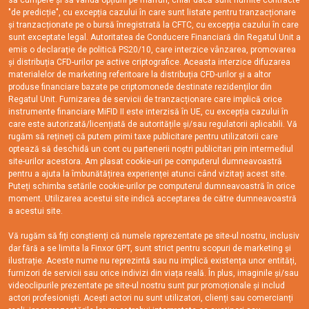
să cumpere și să vândă opțiuni pe mărfuri, chiar dacă sunt numite contracte
"de predicție", cu excepția cazului în care sunt listate pentru tranzacționare
și tranzacționate pe o bursă înregistrată la CFTC, cu excepția cazului în care
sunt exceptate legal. Autoritatea de Conducere Financiară din Regatul Unit a
emis o declarație de politică PS20/10, care interzice vânzarea, promovarea
și distribuția CFD-urilor pe active criptografice. Aceasta interzice difuzarea
materialelor de marketing referitoare la distribuția CFD-urilor și a altor
produse financiare bazate pe criptomonede destinate rezidenților din
Regatul Unit. Furnizarea de servicii de tranzacționare care implică orice
instrumente financiare MiFID II este interzisă în UE, cu excepția cazului în
care este autorizată/licențiată de autoritățile și/sau regulatorii aplicabili. Vă
rugăm să rețineți că putem primi taxe publicitare pentru utilizatorii care
optează să deschidă un cont cu partenerii noștri publicitari prin intermediul
site-urilor acestora. Am plasat cookie-uri pe computerul dumneavoastră
pentru a ajuta la îmbunătățirea experienței atunci când vizitați acest site.
Puteți schimba setările cookie-urilor pe computerul dumneavoastră în orice
moment. Utilizarea acestui site indică acceptarea de către dumneavoastră
a acestui site.
Vă rugăm să fiți conștienți că numele reprezentate pe site-ul nostru, inclusiv
dar fără a se limita la Finxor GPT, sunt strict pentru scopuri de marketing și
ilustrație. Aceste nume nu reprezintă sau nu implică existența unor entități,
furnizori de servicii sau orice indivizi din viața reală. În plus, imaginile și/sau
videoclipurile prezentate pe site-ul nostru sunt pur promoționale și includ
actori profesioniști. Acești actori nu sunt utilizatori, clienți sau comercianți