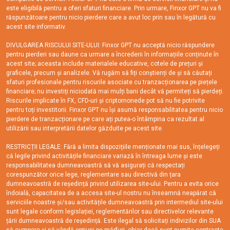
este eligibilă pentru a oferi sfaturi financiare. Prin urmare, Finxor GPT nu va fi
răspunzătoare pentru nicio pierdere care a avut loc prin sau în legătură cu
acest site informativ.
DIVULGAREA RISCULUI SITE-ULUI: Finxor GPT nu acceptă nicio răspundere
pentru pierderi sau daune ca urmare a încrederii în informațiile conținute în
acest site; aceasta include materialele educative, cotele de prețuri și
graficele, precum și analizele. Vă rugăm să fiți conștienți de și să căutați
sfaturi profesionale pentru riscurile asociate cu tranzacționarea pe piețele
financiare; nu investiți niciodată mai mulți bani decât vă permiteți să pierdeți.
Riscurile implicate în FX, CFD-uri și criptomonede pot să nu fie potrivite
pentru toți investitorii. Finxor GPT nu își asumă responsabilitatea pentru nicio
pierdere de tranzacționare pe care ați putea-o întâmpina ca rezultat al
utilizării sau interpretării datelor găzduite pe acest site.
RESTRICȚII LEGALE: Fără a limita dispozițiile menționate mai sus, înțelegeți
că legile privind activitățile financiare variază în întreaga lume și este
responsabilitatea dumneavoastră să vă asigurați că respectați
corespunzător orice lege, reglementare sau directivă din țara
dumneavoastră de reședință privind utilizarea site-ului. Pentru a evita orice
îndoială, capacitatea de a accesa site-ul nostru nu înseamnă neapărat că
serviciile noastre și/sau activitățile dumneavoastră prin intermediul site-ului
sunt legale conform legislației, reglementărilor sau directivelor relevante
țării dumneavoastră de reședință. Este ilegal să solicitați indivizilor din SUA