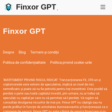
Finxor GPT
.
Finxor GPT
Despre
Blog
Termeni și condiții
Politica de confidențialitate
Politica privind cookie-urile
'AVERTISMENT PRIVIND RISCUL RIDICAT: Tranzacționarea FX, CFD-uri și
criptomonede este extrem de speculativă, implică un nivel de risc
semnificativ și poate să nu fie potrivită pentru toți investitorii. Este posibil să
pierdeți o parte sau toată capitalul investit, prin urmare, nu ar trebui să
speculați cu capital pe care nu vă permiteți să-l pierdeți. Vă rugăm să
consultați divulgarea riscurilor de mai jos. Finxor GPT nu câștigă sau nu
pierde profituri în funcție de activitatea dumneavoastră și funcționează ca o
companie de servicii. Finxor GPT nu este o firmă de servicii financiare și nu