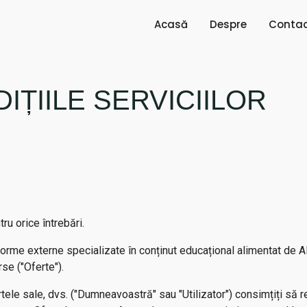
Acasă
Despre
Conta
DIȚIILE SERVICIILOR
ru orice întrebări.
orme externe specializate în conținut educațional alimentat de AI 
se ("Oferte").
fertele sale, dvs. ("Dumneavoastră" sau "Utilizator") consimțiți să