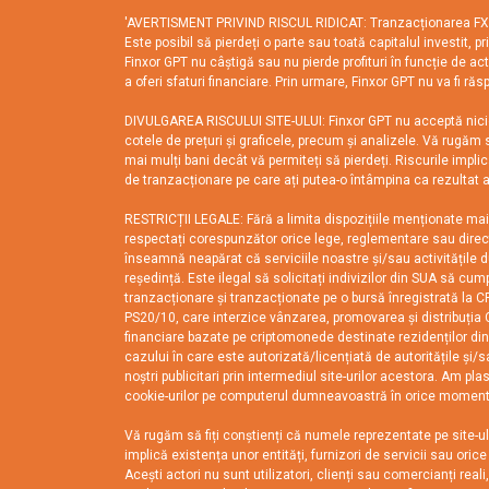
'AVERTISMENT PRIVIND RISCUL RIDICAT: Tranzacționarea FX, CFD-
Este posibil să pierdeți o parte sau toată capitalul investit, 
Finxor GPT nu câștigă sau nu pierde profituri în funcție de ac
a oferi sfaturi financiare. Prin urmare, Finxor GPT nu va fi ră
DIVULGAREA RISCULUI SITE-ULUI: Finxor GPT nu acceptă nicio 
cotele de prețuri și graficele, precum și analizele. Vă rugăm s
mai mulți bani decât vă permiteți să pierdeți. Riscurile implic
de tranzacționare pe care ați putea-o întâmpina ca rezultat al 
RESTRICȚII LEGALE: Fără a limita dispozițiile menționate mai 
respectați corespunzător orice lege, reglementare sau directi
înseamnă neapărat că serviciile noastre și/sau activitățile d
reședință. Este ilegal să solicitați indivizilor din SUA să cu
tranzacționare și tranzacționate pe o bursă înregistrată la C
PS20/10, care interzice vânzarea, promovarea și distribuția CF
financiare bazate pe criptomonede destinate rezidenților din 
cazului în care este autorizată/licențiată de autoritățile și/s
noștri publicitari prin intermediul site-urilor acestora. Am p
cookie-urilor pe computerul dumneavoastră în orice moment.
Vă rugăm să fiți conștienți că numele reprezentate pe site-ul 
implică existența unor entități, furnizori de servicii sau orice
Acești actori nu sunt utilizatori, clienți sau comercianți reali