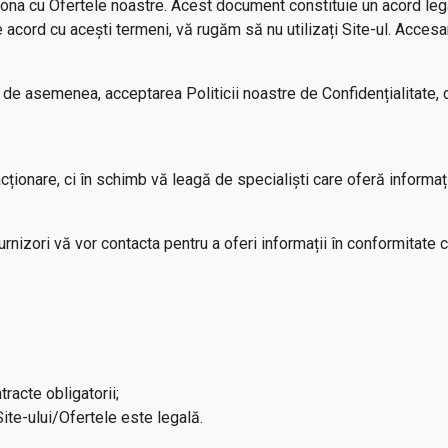
ționa cu Ofertele noastre. Acest document constituie un acord legal
de acord cu acești termeni, vă rugăm să nu utilizați Site-ul. Acces
 de asemenea, acceptarea Politicii noastre de Confidențialitate,
acționare, ci în schimb vă leagă de specialiști care oferă informaț
urnizori vă vor contacta pentru a oferi informații în conformitate cu
racte obligatorii;
Site-ului/Ofertele este legală.