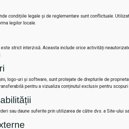
nde condițiile legale și de reglementare sunt conflictuale. Utilizato
ma legilor locale.
 este strict interzisă. Aceasta include orice activități neautorizate
.
ri
gini, logo-uri și software, sunt protejate de drepturile de proprie
netransferabilă pentru a vizualiza conținutul exclusiv pentru scopu
ilității
eri sau daune suferite prin utilizarea de către dvs. a Site-ului sa
Externe