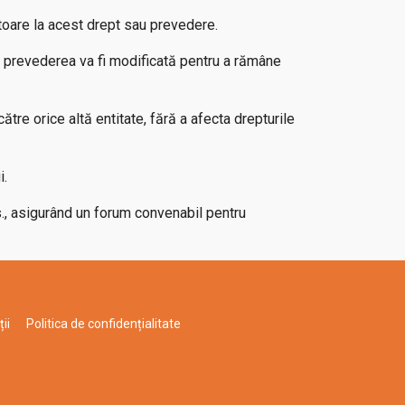
toare la acest drept sau prevedere.
, prevederea va fi modificată pentru a rămâne
ătre orice altă entitate, fără a afecta drepturile
i.
s., asigurând un forum convenabil pentru
ii
Politica de confidențialitate