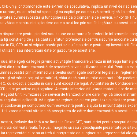
uri și criptomonede este extrem de speculativă, implică un nivel de risc semnifica
prin urmare, nu ar trebui să speculați cu capital pe care nu vă permiteți să-l pierdeț
tivitatea dumneavoastră și funcționează ca o companie de servicii. Finxor GPT nu es
spunzătoare pentru nicio pierdere care a avut loc prin sau în legătură cu acest site 
răspundere pentru pierderi sau daune ca urmare a încrederii în informațiile conți
ă fiți conștienți de și să căutați sfaturi profesionale pentru riscurile asociate cu 
ate în FX, CFD-uri și criptomonede pot să nu fie potrivite pentru toți investitorii. 
utilizării sau interpretării datelor găzduite pe acest site.
sus, înțelegeți că legile privind activitățile financiare variază în întreaga lume 
vă din țara dumneavoastră de reședință privind utilizarea site-ului. Pentru a evit
umneavoastră prin intermediul site-ului sunt legale conform legislației, reglemen
mpere și să vândă opțiuni pe mărfuri, chiar dacă sunt numite contracte "de predicție
FTC, cu excepția cazului în care sunt exceptate legal. Autoritatea de Conducere Fi
D-urilor pe active criptografice. Aceasta interzice difuzarea materialelor de market
Regatul Unit. Furnizarea de servicii de tranzacționare care implică orice instrumen
au regulatorii aplicabili. Vă rugăm să rețineți că putem primi taxe publicitare pent
lasat cookie-uri pe computerul dumneavoastră pentru a ajuta la îmbunătățirea experi
 Utilizarea acestui site indică acceptarea de către dumneavoastră a acestui sit
nostru, inclusiv dar fără a se limita la Finxor GPT, sunt strict pentru scopuri de 
 indivizi din viața reală. În plus, imaginile și/sau videoclipurile prezentate pe site-
, iar reprezentările lor nu ar trebui interpretate ca susțineri sau reprezentări ale e