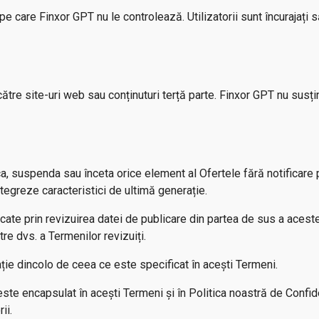
pe care Finxor GPT nu le controlează. Utilizatorii sunt încurajați 
către site-uri web sau conținuturi terță parte. Finxor GPT nu susț
ca, suspenda sau înceta orice element al Ofertele fără notificare
tegreze caracteristici de ultimă generație.
cate prin revizuirea datei de publicare din partea de sus a acestei
re dvs. a Termenilor revizuiți.
lație dincolo de ceea ce este specificat în acești Termeni.
ste encapsulat în acești Termeni și în Politica noastră de Confiden
ii.