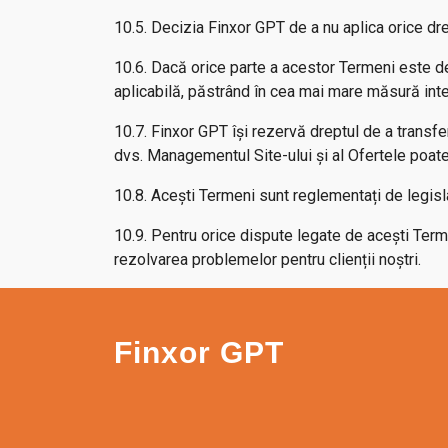
10.5. Decizia Finxor GPT de a nu aplica orice dr
10.6. Dacă orice parte a acestor Termeni este d
aplicabilă, păstrând în cea mai mare măsură inten
10.7. Finxor GPT își rezervă dreptul de a transfer
dvs. Managementul Site-ului și al Ofertele poate
10.8. Acești Termeni sunt reglementați de legislați
10.9. Pentru orice dispute legate de acești Terme
rezolvarea problemelor pentru clienții noștri.
Finxor GPT