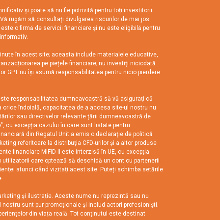
tiv și poate să nu fie potrivită pentru toți investitorii.
i. Vă rugăm să consultați divulgarea riscurilor de mai jos.
te o firmă de servicii financiare și nu este eligibilă pentru
informativ.
nute în acest site; aceasta include materialele educative,
tranzacționarea pe piețele financiare; nu investiți niciodată
Finxor GPT nu își asumă responsabilitatea pentru nicio pierdere
și este responsabilitatea dumneavoastră să vă asigurați că
a orice îndoială, capacitatea de a accesa site-ul nostru nu
tărilor sau directivelor relevante țării dumneavoastră de
", cu excepția cazului în care sunt listate pentru
nanciară din Regatul Unit a emis o declarație de politică
ing referitoare la distribuția CFD-urilor și a altor produse
te financiare MiFID II este interzisă în UE, cu excepția
ru utilizatorii care optează să deschidă un cont cu partenerii
enței atunci când vizitați acest site. Puteți schimba setările
e.
marketing și ilustrație. Aceste nume nu reprezintă sau nu
ul nostru sunt pur promoționale și includ actori profesioniști.
xperiențelor din viața reală. Tot conținutul este destinat