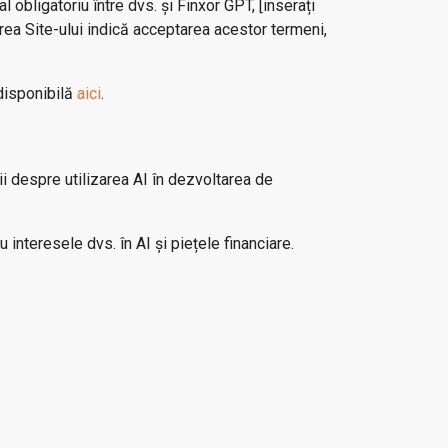
 obligatoriu între dvs. și Finxor GPT, [inserați
area Site-ului indică acceptarea acestor termeni,
 disponibilă
aici
.
ii despre utilizarea AI în dezvoltarea de
 interesele dvs. în AI și piețele financiare.