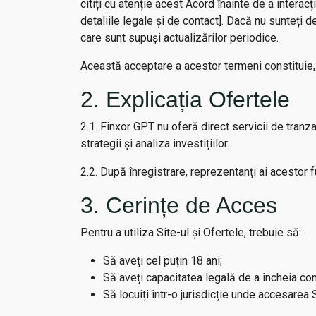
citiți cu atenție acest Acord înainte de a interac
detaliile legale și de contact]. Dacă nu sunteți 
care sunt supuși actualizărilor periodice.
Această acceptare a acestor termeni constituie,
2. Explicația Ofertele
2.1. Finxor GPT nu oferă direct servicii de tranz
strategii și analiza investițiilor.
2.2. După înregistrare, reprezentanți ai acestor f
3. Cerințe de Acces
Pentru a utiliza Site-ul și Ofertele, trebuie să:
Să aveți cel puțin 18 ani;
Să aveți capacitatea legală de a încheia cont
Să locuiți într-o jurisdicție unde accesarea 