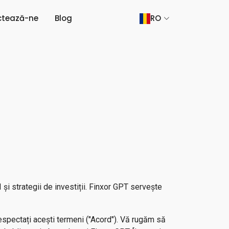
ctează-ne
Blog
RO
și strategii de investiții. Finxor GPT servește
 respectați acești termeni ("Acord"). Vă rugăm să