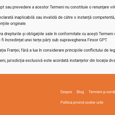
ept sau prevedere a acestor Termeni nu constituie o renunțare vii
eclarată inaplicabilă sau invalidă de către o instanță competentă
țiile originale.
a drepturile și obligațiile sale în conformitate cu acești Termeni c
 fi încredințat unei terțe părți sub supravegherea Finxor GPT.
a Franței, fără a lua în considerare principiile conflictului de leg
ni, jurisdicția exclusivă este acordată instanțelor din locația dv
Despre
Blog
Termeni și condiț
Politica privind cookie-urile