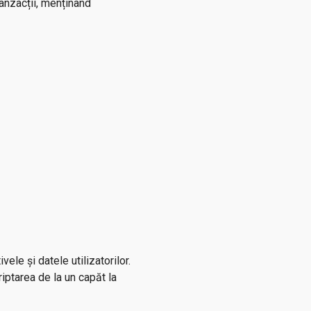
ranzacții, menținând
ele și datele utilizatorilor.
riptarea de la un capăt la