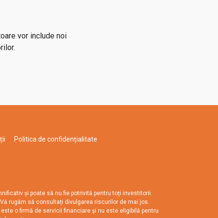
toare vor include noi
ilor.
ii
Politica de confidențialitate
tiv și poate să nu fie potrivită pentru toți investitorii.
i. Vă rugăm să consultați divulgarea riscurilor de mai jos.
te o firmă de servicii financiare și nu este eligibilă pentru