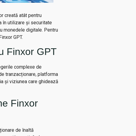
r creată atât pentru
în utilizare și securitate
cu monedele digitale. Pentru
Finxor GPT.
cu Finxor GPT
legerile complexe de
e de tranzacționare, platforma
gia și viziunea care ghidează
ne Finxor
ționare de înaltă