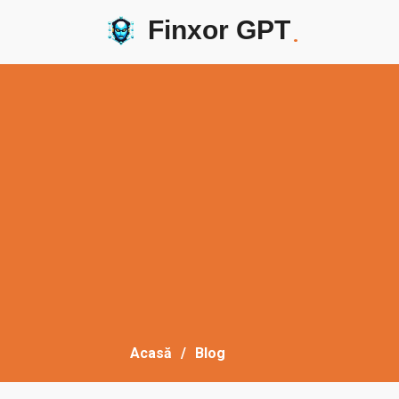
Finxor GPT
.
Acasă
Blog