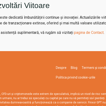
voltări Viitoare
 este dedicată îmbunătățirii continue și inovației. Actualizările vii
de tranzacționare extinse, oferind și mai multă valoare utilizator
u asistență suplimentară, vă rugăm să vizitați
pagina de Contact
.
Despre
Blog
Termeni și condiț
Politica privind cookie-urile
uri și criptomonede este extrem de speculativă, implică un nivel de risc semnifica
prin urmare, nu ar trebui să speculați cu capital pe care nu vă permiteți să-l pierdeț
tivitatea dumneavoastră și funcționează ca o companie de servicii. Finxor GPT nu es