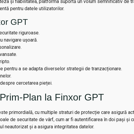
teza și fiabilitatea, platforma suportă un volum semnificativ de t
ntă pentru datele utilizatorilor.
xor GPT
curitate riguroase.
cu navigare ușoară.
sonalizare.
avansate.
ipto.
ile pentru a se adapta diverselor strategii de tranzacționare.
nelor.
 despre cercetarea pieței.
 Prim-Plan la Finxor GPT
te primordială, cu multiple straturi de protecție care asigură activ
ale de securitate de vârf, cum ar fi autentificarea în doi pași și c
l neautorizat și a asigura integritatea datelor.