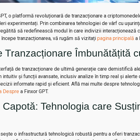
PT, o platformă revoluționară de tranzacționare a criptomonedelo
deri experimentați. Prin combinarea tehnologiei de vârf cu ușurința 
egătită să redefinească modul în care indivizii interacționează 
a începe tranzacționarea, vă rugăm să vizitați
pagina principală
a 
e Tranzacționare Îmbunătățită 
erfață de tranzacționare de ultimă generație care demistifică a
intuitiv și funcții avansate, inclusiv analize în timp real și alert
 decizii informate rapid și eficient. Află mai multe despre tehnolo
a Despre
a Finxor GPT.
 Capotă: Tehnologia care Susți
sește o infrastructură tehnologică robustă pentru a oferi tranzac