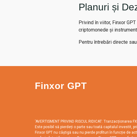
Planuri și Dez
Privind în viitor, Finxor GPT
criptomonede și instrumente 
Pentru întrebări directe sa
Finxor GPT
'AVERTISMENT PRIVIND RISCUL RIDICAT: Tranzacționarea FX, CFD-
Este posibil să pierdeți o parte sau toată capitalul investit, 
Finxor GPT nu câștigă sau nu pierde profituri în funcție de ac