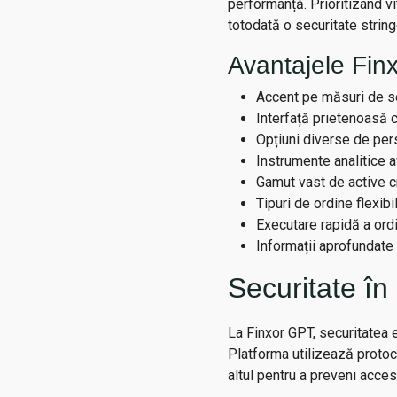
performanță. Prioritizând vi
totodată o securitate stringe
Avantajele Fin
Accent pe măsuri de se
Interfață prietenoasă 
Opțiuni diverse de per
Instrumente analitice 
Gamut vast de active cr
Tipuri de ordine flexib
Executare rapidă a ordi
Informații aprofundate
Securitate în
La Finxor GPT, securitatea es
Platforma utilizează protoco
altul pentru a preveni accesu