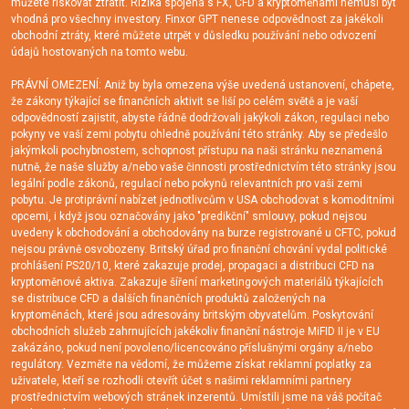
můžete riskovat ztratit. Rizika spojená s FX, CFD a kryptoměnami nemusí být
vhodná pro všechny investory. Finxor GPT nenese odpovědnost za jakékoli
obchodní ztráty, které můžete utrpět v důsledku používání nebo odvození
údajů hostovaných na tomto webu.
PRÁVNÍ OMEZENÍ: Aniž by byla omezena výše uvedená ustanovení, chápete,
že zákony týkající se finančních aktivit se liší po celém světě a je vaší
odpovědností zajistit, abyste řádně dodržovali jakýkoli zákon, regulaci nebo
pokyny ve vaší zemi pobytu ohledně používání této stránky. Aby se předešlo
jakýmkoli pochybnostem, schopnost přístupu na naši stránku neznamená
nutně, že naše služby a/nebo vaše činnosti prostřednictvím této stránky jsou
legální podle zákonů, regulací nebo pokynů relevantních pro vaši zemi
pobytu. Je protiprávní nabízet jednotlivcům v USA obchodovat s komoditními
opcemi, i když jsou označovány jako "predikční" smlouvy, pokud nejsou
uvedeny k obchodování a obchodovány na burze registrované u CFTC, pokud
nejsou právně osvobozeny. Britský úřad pro finanční chování vydal politické
prohlášení PS20/10, které zakazuje prodej, propagaci a distribuci CFD na
kryptoměnové aktiva. Zakazuje šíření marketingových materiálů týkajících
se distribuce CFD a dalších finančních produktů založených na
kryptoměnách, které jsou adresovány britským obyvatelům. Poskytování
obchodních služeb zahrnujících jakékoliv finanční nástroje MiFID II je v EU
zakázáno, pokud není povoleno/licencováno příslušnými orgány a/nebo
regulátory. Vezměte na vědomí, že můžeme získat reklamní poplatky za
uživatele, kteří se rozhodli otevřít účet s našimi reklamními partnery
prostřednictvím webových stránek inzerentů. Umístili jsme na váš počítač