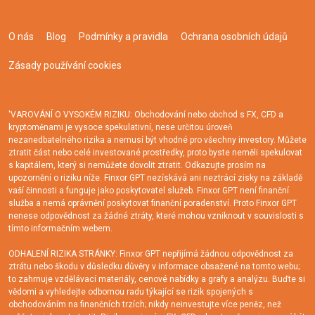
O nás
Blog
Podmínky a pravidla
Ochrana osobních údajů
Zásady používání cookies
'VAROVÁNÍ O VYSOKÉM RIZIKU: Obchodování nebo obchod s FX, CFD a
kryptoměnami je vysoce spekulativní, nese určitou úroveň
nezanedbatelného rizika a nemusí být vhodné pro všechny investory. Můžete
ztratit část nebo celé investované prostředky, proto byste neměli spekulovat
s kapitálem, který si nemůžete dovolit ztratit. Odkazujte prosím na
upozornění o riziku níže. Finxor GPT nezískává ani neztrácí zisky na základě
vaší činnosti a funguje jako poskytovatel služeb. Finxor GPT není finanční
služba a nemá oprávnění poskytovat finanční poradenství. Proto Finxor GPT
nenese odpovědnost za žádné ztráty, které mohou vzniknout v souvislosti s
tímto informačním webem.
ODHALENÍ RIZIKA STRÁNKY: Finxor GPT nepřijímá žádnou odpovědnost za
ztrátu nebo škodu v důsledku důvěry v informace obsažené na tomto webu;
to zahrnuje vzdělávací materiály, cenové nabídky a grafy a analýzu. Buďte si
vědomi a vyhledejte odbornou radu týkající se rizik spojených s
obchodováním na finančních trzích; nikdy neinvestujte více peněz, než