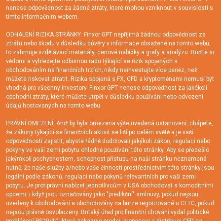
nenese odpovědnost za žádné ztráty, které mohou vzniknout v souvislosti s
tímto informačním webem.
ODHALENÍ RIZIKA STRÁNKY: Finxor GPT nepřijímá žádnou odpovědnost za
ztrátu nebo škodu v důsledku důvěry v informace obsažené na tomto webu;
to zahrnuje vzdělávací materiály, cenové nabídky a grafy a analýzu. Buďte si
vědomi a vyhledejte odbornou radu týkající se rizik spojených s
obchodováním na finančních trzích; nikdy neinvestujte více peněz, než
můžete riskovat ztratit. Rizika spojená s FX, CFD a kryptoměnami nemusí být
vhodná pro všechny investory. Finxor GPT nenese odpovědnost za jakékoli
obchodní ztráty, které můžete utrpět v důsledku používání nebo odvození
údajů hostovaných na tomto webu.
PRÁVNÍ OMEZENÍ: Aniž by byla omezena výše uvedená ustanovení, chápete,
že zákony týkající se finančních aktivit se liší po celém světě a je vaší
odpovědností zajistit, abyste řádně dodržovali jakýkoli zákon, regulaci nebo
pokyny ve vaší zemi pobytu ohledně používání této stránky. Aby se předešlo
jakýmkoli pochybnostem, schopnost přístupu na naši stránku neznamená
nutně, že naše služby a/nebo vaše činnosti prostřednictvím této stránky jsou
legální podle zákonů, regulací nebo pokynů relevantních pro vaši zemi
pobytu. Je protiprávní nabízet jednotlivcům v USA obchodovat s komoditními
opcemi, i když jsou označovány jako "predikční" smlouvy, pokud nejsou
uvedeny k obchodování a obchodovány na burze registrované u CFTC, pokud
nejsou právně osvobozeny. Britský úřad pro finanční chování vydal politické