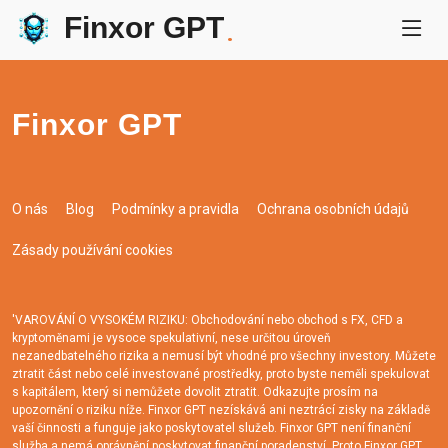
Finxor GPT
.
Finxor GPT
O nás
Blog
Podmínky a pravidla
Ochrana osobních údajů
Zásady používání cookies
'VAROVÁNÍ O VYSOKÉM RIZIKU: Obchodování nebo obchod s FX, CFD a
kryptoměnami je vysoce spekulativní, nese určitou úroveň
nezanedbatelného rizika a nemusí být vhodné pro všechny investory. Můžete
ztratit část nebo celé investované prostředky, proto byste neměli spekulovat
s kapitálem, který si nemůžete dovolit ztratit. Odkazujte prosím na
upozornění o riziku níže. Finxor GPT nezískává ani neztrácí zisky na základě
vaší činnosti a funguje jako poskytovatel služeb. Finxor GPT není finanční
služba a nemá oprávnění poskytovat finanční poradenství. Proto Finxor GPT